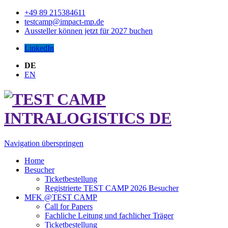
+49 89 215384611
testcamp@impact-mp.de
Aussteller können jetzt für 2027 buchen
LinkedIn
DE
EN
Navigation überspringen
Home
Besucher
Ticketbestellung
Registrierte TEST CAMP 2026 Besucher
MFK @TEST CAMP
Call for Papers
Fachliche Leitung und fachlicher Träger
Ticketbestellung