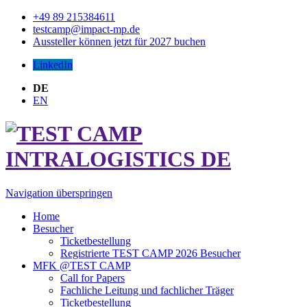
+49 89 215384611
testcamp@impact-mp.de
Aussteller können jetzt für 2027 buchen
LinkedIn
DE
EN
Navigation überspringen
Home
Besucher
Ticketbestellung
Registrierte TEST CAMP 2026 Besucher
MFK @TEST CAMP
Call for Papers
Fachliche Leitung und fachlicher Träger
Ticketbestellung