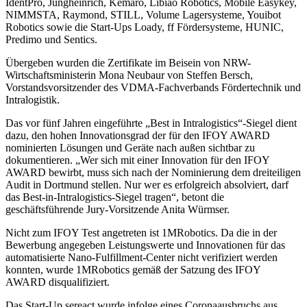
IdentPro, Jungheinrich, Kemaro, Libiao Robotics, Mobile Easykey,
NIMMSTA, Raymond, STILL, Volume Lagersysteme, Youibot
Robotics sowie die Start-Ups Loady, ff Fördersysteme, HUNIC,
Predimo und Sentics.
Übergeben wurden die Zertifikate im Beisein von NRW-
Wirtschaftsministerin Mona Neubaur von Steffen Bersch,
Vorstandsvorsitzender des VDMA-Fachverbands Fördertechnik und
Intralogistik.
Das vor fünf Jahren eingeführte „Best in Intralogistics“-Siegel dient
dazu, den hohen Innovationsgrad der für den IFOY AWARD
nominierten Lösungen und Geräte nach außen sichtbar zu
dokumentieren. „Wer sich mit einer Innovation für den IFOY
AWARD bewirbt, muss sich nach der Nominierung dem dreiteiligen
Audit in Dortmund stellen. Nur wer es erfolgreich absolviert, darf
das Best-in-Intralogistics-Siegel tragen“, betont die
geschäftsführende Jury-Vorsitzende Anita Würmser.
Nicht zum IFOY Test angetreten ist 1MRobotics. Da die in der
Bewerbung angegeben Leistungswerte und Innovationen für das
automatisierte Nano-Fulfillment-Center nicht verifiziert werden
konnten, wurde 1MRobotics gemäß der Satzung des IFOY
AWARD disqualifiziert.
Das Start-Up sereact wurde infolge eines Coronaausbruchs aus