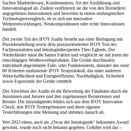
Sachen Marktrelevanz, Kundennutzen, Art der Ausführung und
Innovationsgrad ab. Zudem verifizieren sie die von den Herstellern
angegebenen Innovationen und bewerten in einem umfangreichen
Technologienvergleich, ob es sich um innovative
Weiterentwicklungen, Neukompositionen oder echte Innovationen
handelt.
Der zweite Teil des IFOY Audits besteht aus einer Befragung mit
Praxisbeurteilung sowie dem praxisorientierten IFOY Test des
Fachjournalisten und Intralogistikexperten Theo Egberts. Der
Niederländer misst die harten Fakten und vergleicht sie mit jenen der
einschlägigen Wettbewerbsprodukte. Die Geräte durchlaufen
individuell abgestimmte Fahr- oder Funktionstests, darunter das rund
80 Kriterien umfassende IFOY Testprotokoll, das unter anderem
Wirtschaftlichkeit und Energieeffizienz, Nachhaltigkeit, Sicherheit
sowie Ergonomie der Geräte ermittelt.
Der Abschluss des Audits ist die Bewertung der Finalisten durch die
Jurorinnen und Juroren und ihre zugelassenen Beraterinnen und
Berater. Die Jurymitglieder bilden sich aus dem IFOY Innovation
Check, den IFOY Testergebnissen und ihren eigenen
Testerfahrungen eine Meinung und stimmen danach ab.
Wer 2023 einen, auch als „Oscar der Intralogistik“ bekannten Award
gewinnt, wurde noch nicht bekannt gegeben. Gelüftet wird das –