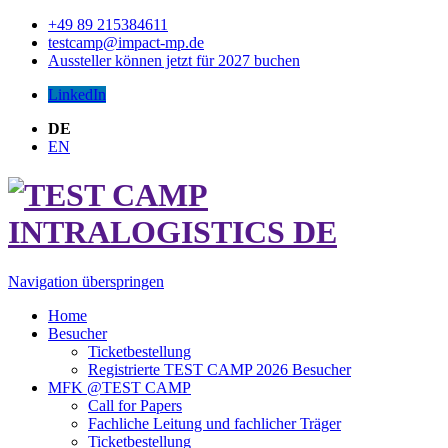
+49 89 215384611
testcamp@impact-mp.de
Aussteller können jetzt für 2027 buchen
LinkedIn
DE
EN
Navigation überspringen
Home
Besucher
Ticketbestellung
Registrierte TEST CAMP 2026 Besucher
MFK @TEST CAMP
Call for Papers
Fachliche Leitung und fachlicher Träger
Ticketbestellung